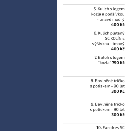
Kulich s logem
kozla a podšívkou
- tmavě modrý
400 Kč
Kulich pletený
SC KOLÍN s
výšivkou - tmavý
400 Kč
Batoh s logem
"kozla"
790 Kč
Bavlněné tričko
s potiskem - 90 let
300 Kč
Bavlněné tričko
s potiskem - 90 let
300 Kč
Fan dres SC