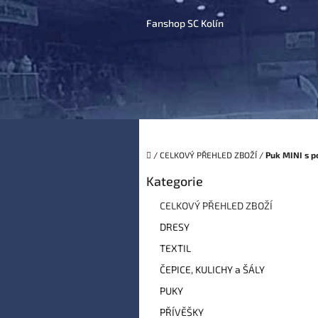
Přejít
na
Fanshop SC Kolín
obsah
Domů
/
CELKOVÝ PŘEHLED ZBOŽÍ
/
Puk MINI s p
P
Kategorie
Přeskočit
o
kategorie
s
CELKOVÝ PŘEHLED ZBOŽÍ
t
DRESY
r
a
TEXTIL
n
ČEPICE, KULICHY a ŠÁLY
n
í
PUKY
p
PŘÍVĚŠKY