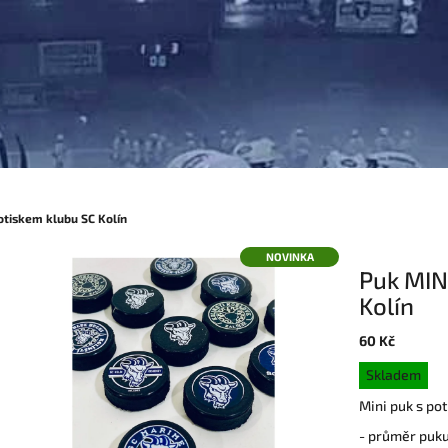
otiskem klubu SC Kolín
NOVINKA
Puk MIN
Kolín
60 Kč
Měrná
Skladem
cena:
Mini puk s po
- průměr pu