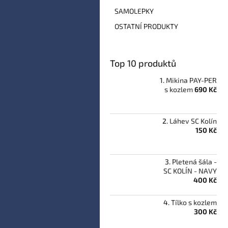
a
SAMOLEPKY
n
e
OSTATNÍ PRODUKTY
l
Top 10 produktů
Mikina PAY-PER
s kozlem
690 Kč
Láhev SC Kolín
150 Kč
Pletená šála -
SC KOLÍN - NAVY
400 Kč
Tílko s kozlem
300 Kč