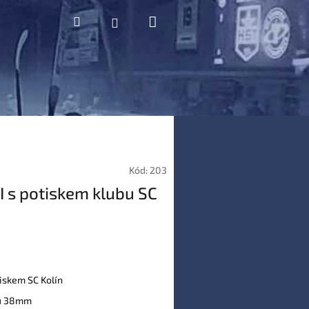
Nákupní
Hledat
Přihlášení
košík
Kód:
203
I s potiskem klubu SC
tiskem SC Kolín
ku 38mm