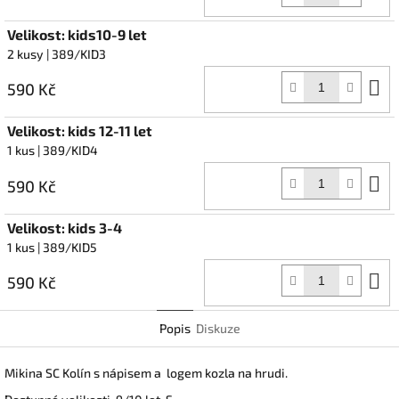
k
Velikost: kids10-9 let
2 kusy
| 389/KID3
D
590 Kč
k
Velikost: kids 12-11 let
1 kus
| 389/KID4
D
590 Kč
k
Velikost: kids 3-4
1 kus
| 389/KID5
D
590 Kč
k
Popis
Diskuze
Mikina SC Kolín s nápisem a logem kozla na hrudi.