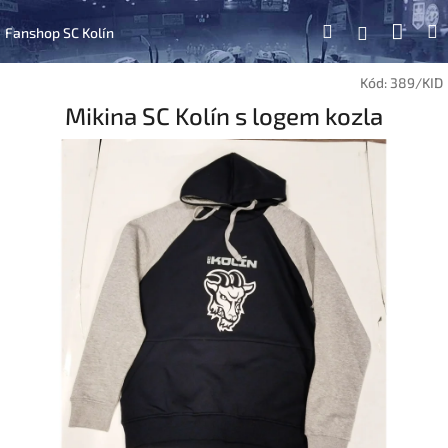
Přejít
Náku
Hledat
na
Přihlášen
Fanshop SC Kolín
obsah
koší
Kód:
389/KID
Mikina SC Kolín s logem kozla