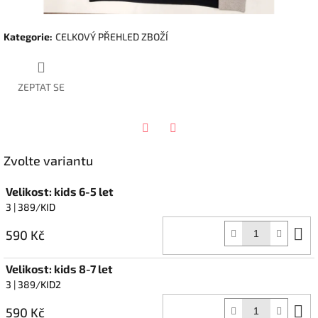
Kategorie
:
CELKOVÝ PŘEHLED ZBOŽÍ
ZEPTAT SE
Twitter
Facebook
Zvolte variantu
Velikost: kids 6-5 let
3
| 389/KID
D
590 Kč
k
Velikost: kids 8-7 let
3
| 389/KID2
D
590 Kč