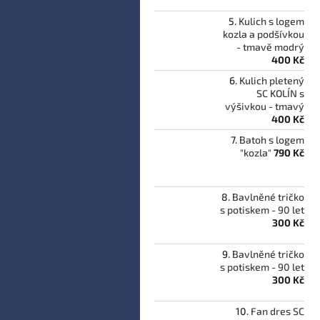
Kulich s logem
kozla a podšívkou
- tmavě modrý
400 Kč
Kulich pletený
SC KOLÍN s
výšivkou - tmavý
400 Kč
Batoh s logem
"kozla"
790 Kč
Bavlněné tričko
s potiskem - 90 let
300 Kč
Bavlněné tričko
s potiskem - 90 let
300 Kč
Fan dres SC