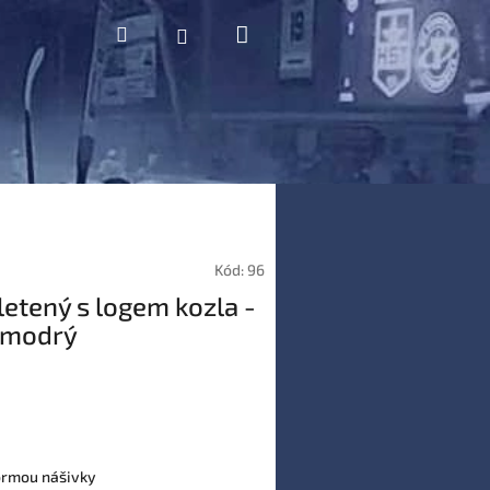
Nákupní
Hledat
Přihlášení
košík
Kód:
96
letený s logem kozla -
 modrý
formou nášivky