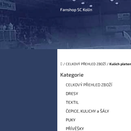
Přejít
na
Fanshop SC Kolín
obsah
Domů
/
CELKOVÝ PŘEHLED ZBOŽÍ
/
Kulich plete
P
Kategorie
Přeskočit
o
kategorie
s
CELKOVÝ PŘEHLED ZBOŽÍ
t
DRESY
r
a
TEXTIL
n
ČEPICE, KULICHY a ŠÁLY
n
í
PUKY
p
PŘÍVĚŠKY