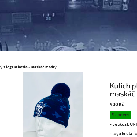
ný s logem kozla - maskáč modrý
Kulich p
maskáč
400 Kč
Měrná
Skladem
cena:
- velikost: UNI
- logo kozla 