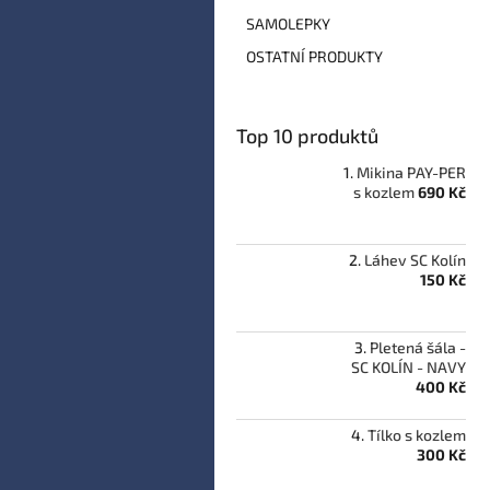
a
SAMOLEPKY
n
e
OSTATNÍ PRODUKTY
l
Top 10 produktů
Mikina PAY-PER
s kozlem
690 Kč
Láhev SC Kolín
150 Kč
Pletená šála -
SC KOLÍN - NAVY
400 Kč
Tílko s kozlem
300 Kč